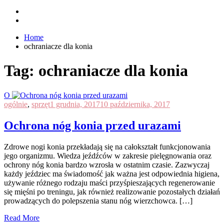
Home
ochraniacze dla konia
Tag:
ochraniacze dla konia
O
ogólnie
,
sprzęt
1 grudnia, 2017
10 października, 2017
Ochrona nóg konia przed urazami
Zdrowe nogi konia przekładają się na całokształt funkcjonowania
jego organizmu. Wiedza jeźdźców w zakresie pielęgnowania oraz
ochrony nóg konia bardzo wzrosła w ostatnim czasie. Zazwyczaj
każdy jeździec ma świadomość jak ważna jest odpowiednia higiena,
używanie różnego rodzaju maści przyśpieszających regenerowanie
się mięśni po treningu, jak również realizowanie pozostałych działań
prowadzących do polepszenia stanu nóg wierzchowca. […]
Read More