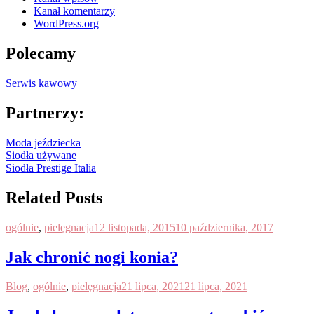
Kanał komentarzy
WordPress.org
Polecamy
Serwis kawowy
Partnerzy:
Moda jeździecka
Siodła używane
Siodła Prestige Italia
Related Posts
ogólnie
,
pielęgnacja
12 listopada, 2015
10 października, 2017
Jak chronić nogi konia?
Blog
,
ogólnie
,
pielęgnacja
21 lipca, 2021
21 lipca, 2021