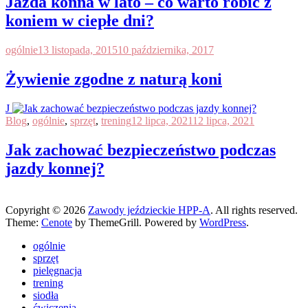
Jazda konna w lato – co warto robić z
koniem w ciepłe dni?
ogólnie
13 listopada, 2015
10 października, 2017
Żywienie zgodne z naturą koni
J
Blog
,
ogólnie
,
sprzęt
,
trening
12 lipca, 2021
12 lipca, 2021
Jak zachować bezpieczeństwo podczas
jazdy konnej?
jd attack
Copyright © 2026
Zawody jeździeckie HPP-A
. All rights reserved.
Theme:
Cenote
by ThemeGrill. Powered by
WordPress
.
ogólnie
sprzęt
pielęgnacja
trening
siodła
ćwiczenia