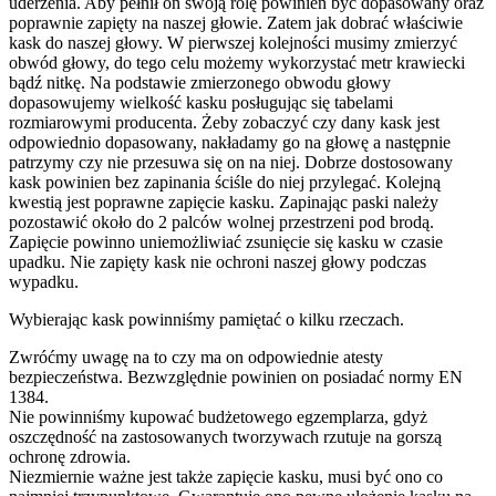
uderzenia. Aby pełnił on swoją rolę powinien być dopasowany oraz
poprawnie zapięty na naszej głowie. Zatem jak dobrać właściwie
kask do naszej głowy. W pierwszej kolejności musimy zmierzyć
obwód głowy, do tego celu możemy wykorzystać metr krawiecki
bądź nitkę. Na podstawie zmierzonego obwodu głowy
dopasowujemy wielkość kasku posługując się tabelami
rozmiarowymi producenta. Żeby zobaczyć czy dany kask jest
odpowiednio dopasowany, nakładamy go na głowę a następnie
patrzymy czy nie przesuwa się on na niej. Dobrze dostosowany
kask powinien bez zapinania ściśle do niej przylegać. Kolejną
kwestią jest poprawne zapięcie kasku. Zapinając paski należy
pozostawić około do 2 palców wolnej przestrzeni pod brodą.
Zapięcie powinno uniemożliwiać zsunięcie się kasku w czasie
upadku. Nie zapięty kask nie ochroni naszej głowy podczas
wypadku.
Wybierając kask powinniśmy pamiętać o kilku rzeczach.
Zwróćmy uwagę na to czy ma on odpowiednie atesty
bezpieczeństwa. Bezwzględnie powinien on posiadać normy EN
1384.
Nie powinniśmy kupować budżetowego egzemplarza, gdyż
oszczędność na zastosowanych tworzywach rzutuje na gorszą
ochronę zdrowia.
Niezmiernie ważne jest także zapięcie kasku, musi być ono co