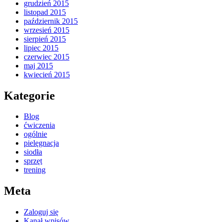
grudzień 2015
listopad 2015
październik 2015
wrzesień 2015
sierpień 2015
lipiec 2015
czerwiec 2015
maj 2015
kwiecień 2015
Kategorie
Blog
ćwiczenia
ogólnie
pielęgnacja
siodła
sprzęt
trening
Meta
Zaloguj się
Kanał wpisów