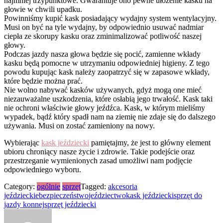
najmniej trzypunktowe. Gwarantuje ono pewne ułożenie kasku na
głowie w chwili upadku.
Powinniśmy kupić kask posiadający wydajny system wentylacyjny.
Musi on być na tyle wydajny, by odpowiednio usuwać nadmiar
ciepła ze skorupy kasku oraz zminimalizować potliwość naszej
głowy.
Podczas jazdy nasza głowa będzie się pocić, zamienne wkłady
kasku będą pomocne w utrzymaniu odpowiedniej higieny. Z tego
powodu kupując kask należy zaopatrzyć się w zapasowe wkłady,
które będzie można prać.
Nie wolno nabywać kasków używanych, gdyż mogą one mieć
niezauważalne uszkodzenia, które osłabią jego trwałość. Kask taki
nie ochroni właściwie głowy jeźdźca. Kask, w którym mieliśmy
wypadek, bądź który spadł nam na ziemię nie zdaje się do dalszego
używania. Musi on zostać zamieniony na nowy.
Wybierając
kask jeździecki
pamiętajmy, że jest to główny element
ubioru chroniący nasze życie i zdrowie. Takie podejście oraz
przestrzeganie wymienionych zasad umożliwi nam podjęcie
odpowiedniego wyboru.
Category:
ogólnie
sprzęt
Tagged:
akcesoria
jeździeckie
bezpieczeństwo
jeździectwo
kask jeździecki
sprzęt do
jazdy konnej
sprzęt jeździecki