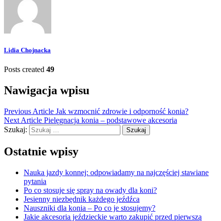
Lidia Chojnacka
Posts created
49
Nawigacja wpisu
Previous Article
Jak wzmocnić zdrowie i odporność konia?
Next Article
Pielęgnacja konia – podstawowe akcesoria
Szukaj:
Ostatnie wpisy
Nauka jazdy konnej: odpowiadamy na najczęściej stawiane
pytania
Po co stosuje się spray na owady dla koni?
Jesienny niezbędnik każdego jeźdźca
Nauszniki dla konia – Po co je stosujemy?
Jakie akcesoria jeździeckie warto zakupić przed pierwszą