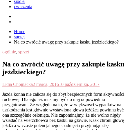
siodła
ćwiczenia
Home
sprzęt
Na co zwrócić uwagę przy zakupie kasku jeździeckiego?
ogólnie
,
sprzęt
Na co zwrócić uwagę przy zakupie kasku
jeździeckiego?
Lidia Chojnacka
2 marca, 2016
10 października, 2017
J
azda konna nie zalicza się do zbyt bezpiecznych form aktywności
ruchowej. Dlatego też musimy być do niej odpowiednio
przygotowani. Ze względu na to, że w większości wypadków na
uszkodzenia jest głównie wystawiona głowa jeźdźca powinna być
ona szczególnie osłonięta. Nie zapominajmy, że nie wolno nigdy
wsiadać na wierzchowca bez kasku na głowie. Kask chroni głowę
jeźdźca w czasie potencjalnego spadnięcia przyjmując siłę