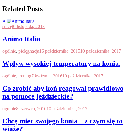
Related Posts
A
sprzęt
6 listopada, 2018
Animo Italia
ogólnie
,
pielęgnacja
16 października, 2015
10 października, 2017
Wpływ wysokiej temperatury na konia.
ogólnie
,
trening
7 kwietnia, 2016
10 października, 2017
Co zrobić aby koń reagował prawidłowo
na pomoce jeździeckie?
ogólnie
8 czerwca, 2016
10 października, 2017
Chcę mieć swojego konia – z czym się to
wiąże?