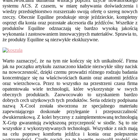
właściwościami tłumienia wibracji poprzez użycie nowatorskiego
systemu ACS. Z czasem, w miarę nabywania doświadczenia i
wiedzy przedsiębiorstwo rozszerzało swoją ofertę o szereg nowych
rzeczy. Obecnie Equiline produkuje stroje jeździeckie, kompletny
osprzęt dla konia oraz pozostałe akcesoria dla jeźdźców. Wszelkie z
produktów Equiline odznaczają się bardzo wysoką jakością
wykonania i zastosowaniem innowacyjnych materiałów. Sprawia to,
że produkty Equiline są niezwykle ekskluzywne.
Warto zaznaczyć, że na tym nie kończy się ich unikalność. Firma
jak na początku artykułu zaznaczono kładzie niezwykle silny nacisk
na nowoczesność, dzięki czemu prowadzi różnego rodzaju badania
koncentrujące się na właściwościach tkanin oraz anatomii jeźdźca
oraz wierzchowca. Przez to wszystko na przestrzeni czasu firma
opatentowała wiele technologii, które wykorzystuje w swych
obecnych produktach. Zaowocowało to uzyskaniem bardzo
dobrych cech użytkowych tych produktów. Seria odzieży podpisana
nazwą X-Cool została stworzona ze specjalnego materiału
zapewniającego doskonałe przyleganie i przepuszczalność
dwukierunkową. Z kolei bryczesy z zaimplementowaną technologią
X-Grip gwarantują zwiększoną przyczepność w siodle. Są to nie
wszystkie z wykorzystywanych technologii. Wszystkie z nich mają
na celu poprawę komfortu jeźdźca i konia oraz polepszenie
wytrzymałości. Ciągły nacisk na te kwestie pozwolił znaleźć się