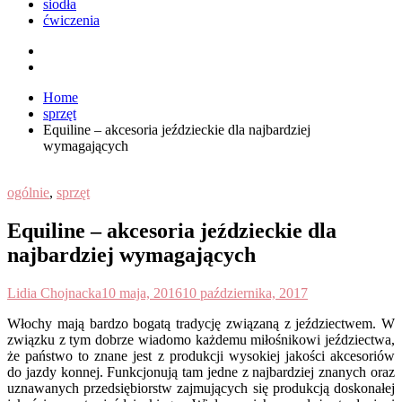
siodła
ćwiczenia
Home
sprzęt
Equiline – akcesoria jeździeckie dla najbardziej
wymagających
ogólnie
,
sprzęt
Equiline – akcesoria jeździeckie dla
najbardziej wymagających
Lidia Chojnacka
10 maja, 2016
10 października, 2017
W
łochy mają bardzo bogatą tradycję związaną z jeździectwem. W
związku z tym dobrze wiadomo każdemu miłośnikowi jeździectwa,
że państwo to znane jest z produkcji wysokiej jakości akcesoriów
do jazdy konnej. Funkcjonują tam jedne z najbardziej znanych oraz
uznawanych przedsiębiorstw zajmujących się produkcją doskonałej