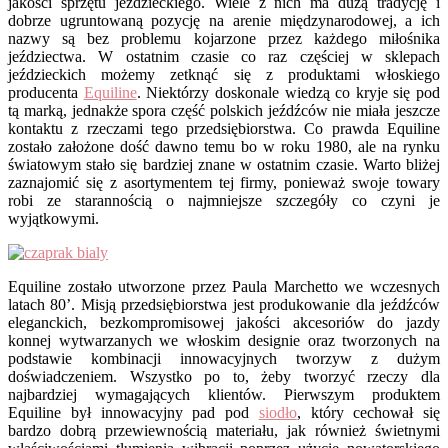
jakości sprzętu jeździeckiego. Wiele z nich ma dużą tradycję i
dobrze ugruntowaną pozycję na arenie międzynarodowej, a ich
nazwy są bez problemu kojarzone przez każdego miłośnika
jeździectwa. W ostatnim czasie co raz częściej w sklepach
jeździeckich możemy zetknąć się z produktami włoskiego
producenta
Equiline
. Niektórzy doskonale wiedzą co kryje się pod
tą marką, jednakże spora część polskich jeźdźców nie miała jeszcze
kontaktu z rzeczami tego przedsiębiorstwa. Co prawda Equiline
zostało założone dość dawno temu bo w roku 1980, ale na rynku
światowym stało się bardziej znane w ostatnim czasie. Warto bliżej
zaznajomić się z asortymentem tej firmy, ponieważ swoje towary
robi ze starannością o najmniejsze szczegóły co czyni je
wyjątkowymi.
Equiline zostało utworzone przez Paula Marchetto we wczesnych
latach 80’. Misją przedsiębiorstwa jest produkowanie dla jeźdźców
eleganckich, bezkompromisowej jakości akcesoriów do jazdy
konnej wytwarzanych we włoskim designie oraz tworzonych na
podstawie kombinacji innowacyjnych tworzyw z dużym
doświadczeniem. Wszystko po to, żeby tworzyć rzeczy dla
najbardziej wymagających klientów. Pierwszym produktem
Equiline był innowacyjny pad pod
siodło
, który cechował się
bardzo dobrą przewiewnością materiału, jak również świetnymi