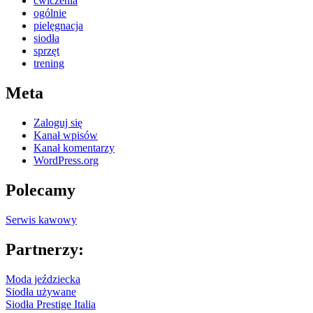
ćwiczenia
ogólnie
pielęgnacja
siodła
sprzęt
trening
Meta
Zaloguj się
Kanał wpisów
Kanał komentarzy
WordPress.org
Polecamy
Serwis kawowy
Partnerzy:
Moda jeździecka
Siodła używane
Siodła Prestige Italia