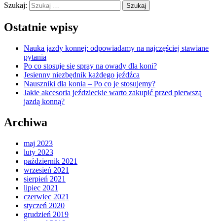
Szukaj:
Ostatnie wpisy
Nauka jazdy konnej: odpowiadamy na najczęściej stawiane
pytania
Po co stosuje się spray na owady dla koni?
Jesienny niezbędnik każdego jeźdźca
Nauszniki dla konia – Po co je stosujemy?
Jakie akcesoria jeździeckie warto zakupić przed pierwszą
jazdą konną?
Archiwa
maj 2023
luty 2023
październik 2021
wrzesień 2021
sierpień 2021
lipiec 2021
czerwiec 2021
styczeń 2020
grudzień 2019