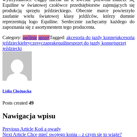
Equiline w światowej czołówce przedsiębiorstw zajmujących się
produkcją sprzętu jeździeckiego. Obecnie marce powierzyło
zaufanie wielu światowej klasy jeźdźców, którzy dumnie
reprezentują logo Equiline. Serdecznie zachęcamy każdego do
zapoznania się z asortymentem tego producenta.
Category:
ogólnie
sprzęt
Tagged:
akcesoria do jazdy konnej
akcesoria
jeździeckie
bryczesy
czaprak
equiline
sprzęt do jazdy konnej
sprzęt
jeździecki
Lidia Chojnacka
Posts created
49
Nawigacja wpisu
Previous Article
Koń a owady
Next Article
Chcę mieć swojego konia – z czym się to wiąże?